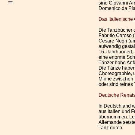
≡
sind Giovanni A
Domenico da Pi
Das italienische
Die Tanzbücher 
Fabritio Caroso
Cesare Negri (u
aufwendig gesta
16. Jahrhundert,
eine enorme Schrit
Tänzer hohe Anfo
Die Tänze haben
Choreographie, 
Minne zwischen
oder sind reines
Deutsche Renai
In Deutschland 
aus Italien und F
übernommen. Led
Allemande setzte
Tanz durch.