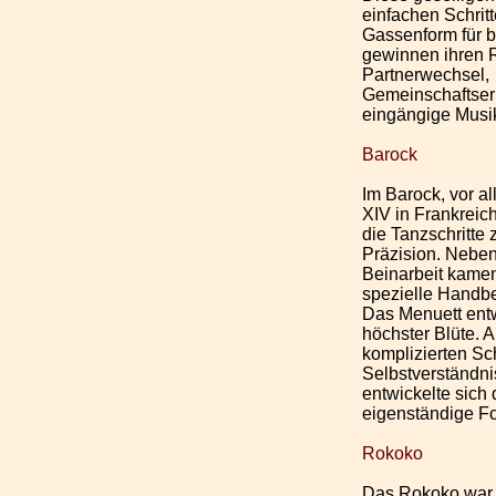
einfachen Schritte
Gassenform für b
gewinnen ihren 
Partnerwechsel,
Gemeinschaftser
eingängige Musi
Barock
Im Barock, vor a
XIV in Frankreich
die Tanzschritte 
Präzision. Neben
Beinarbeit kamen
spezielle Handb
Das Menuett entw
höchster Blüte. 
komplizierten Sc
Selbstverständni
entwickelte sich
eigenständige F
Rokoko
Das Rokoko war 