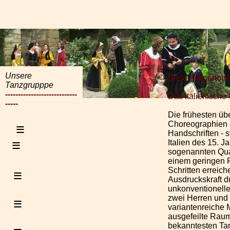
Unsere
Unser Repertoir
Tanzgrupppe
----------------------------
Das italienische
-----
Die frühesten übe
Choreographien 
≡
Handschriften -
≡
Italien des 15. 
sogenannten Quat
einem geringen 
Schritten erreich
≡
Ausdruckskraft d
unkonventionell
zwei Herren und
≡
variantenreiche 
ausgefeilte Rau
bekanntesten Tan