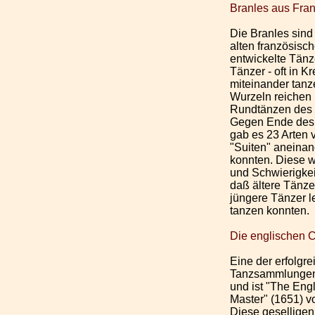
Branles aus Fran
Die Branles sind 
alten französisc
entwickelte Tänze
Tänzer - oft in Kr
miteinander tanz
Wurzeln reichen 
Rundtänzen des M
Gegen Ende des 
gab es 23 Arten 
"Suiten" aneinan
konnten. Diese 
und Schwierigkei
daß ältere Tänz
jüngere Tänzer l
tanzen konnten.
Die englischen 
Eine der erfolgre
Tanzsammlungen 
und ist "The Eng
Master" (1651) v
Diese geselligen